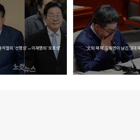
윤석열의 '선명성'↔이재명의 '모호성'
'文의 패착' 김동연이 남긴 '3대 