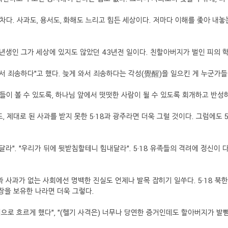
차다. 사과도, 용서도, 화해도 느리고 힘든 세상이다. 저마다 이해를 좇아 내놓
96년생인 그가 세상에 있지도 않았던 43년전 일이다. 친할아버지가 벌인 피의 
와서 죄송하다"고 했다. 늦게 와서 죄송하다는 각성(覺醒)을 일으킨 게 누군가
이 볼 수 있도록, 하나님 앞에서 떳떳한 사람이 될 수 있도록 회개하고 반성
 제대로 된 사과를 받지 못한 5·18과 광주라면 더욱 그럴 것이다. 그럼에도 5
달라". "우리가 뒤에 뒷받침할테니 힘내달라". 5·18 유족들의 격려에 정신이 
사과가 없는 사회에선 명백한 진실도 언제나 발목 잡히기 일쑤다. 5·18 북한
장을 보유한 나라면 더욱 그렇다.
 역으로 흐르게 했다", "(헬기 사격은) 너무나 당연한 증거인데도 할아버지가 발