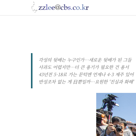
각성의 뒷배는 누구인가…새로운 뒷배가 된 그들
사과도 어렵지만…더 큰 용기가 필요한 건 용서
43년전 5·18로 가는 문턱엔 언제나 4·3 제주 있어
반성조차 없는 게 日뿐일까…요원한 '진실과 화해'