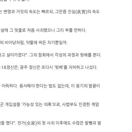
는 변명과 거짓의 속도는 빠르되, 그만큼 진실(眞實)의 속도
학살에 그 핏줄로 처음 사죄했으니 그리 부를 만하다.
들의 비아냥처럼, 약물에 찌든 치기뿐일까.
하고 살아가겠다". 그의 참회에서 각성의 과정과 뒷배를 본다.
·18정신은, 광주 정신은 또다시 '뒷배'를 자처하고 나섰다.
다 아득하다. 용서해야 한다는 법도 없는데, 이 용기의 발끝이
군 개입설을 '가능성 있는 의혹'으로, 사법부도 인정한 계엄
뺌을 했다". 전가(全家)의 첫 사죄 이후에도 수많은 발뺌과 발