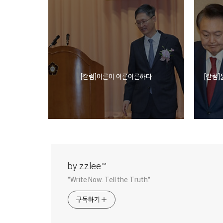
[칼럼]어른이 어른어른하다
[칼럼]
by zzlee™
"Write Now. Tell the Truth."
구독하기