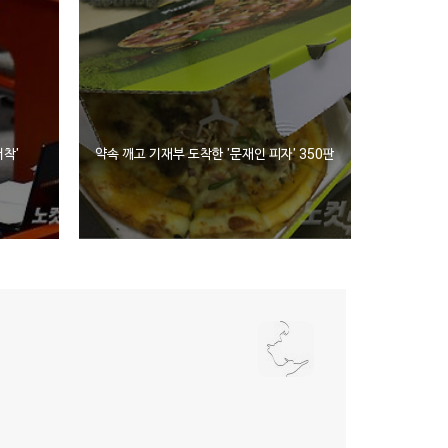
패착'
약속 깨고 기재부 도착한 '문재인 피자' 350판