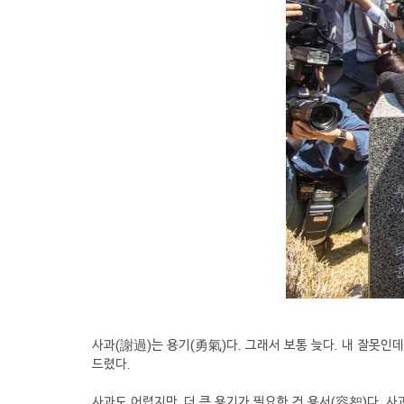
사과(謝過)는 용기(勇氣)다. 그래서 보통 늦다. 내 잘못인데
드렸다.
사과도 어렵지만, 더 큰 용기가 필요한 건 용서(容恕)다. 