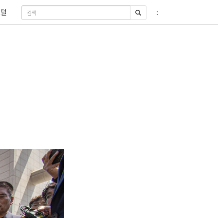
티스토리툴바
포털
：